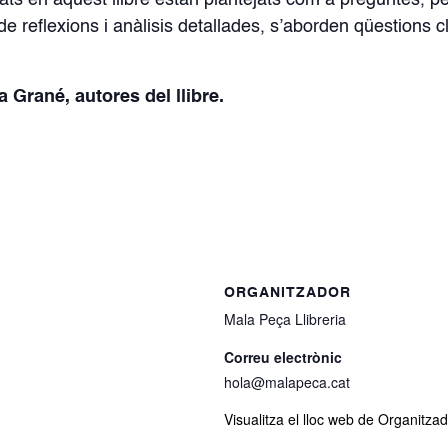
jats en aquest llibre estan plantejats com a preguntes,
e reflexions i anàlisis detallades, s’aborden qüestions c
 Grané, autores del llibre.
ORGANITZADOR
Mala Peça Llibreria
Correu electrònic
hola@malapeca.cat
Visualitza el lloc web de Organitza