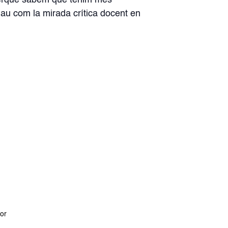
 perquè sabem que tenim més
lau com la mirada crítica docent en
dor