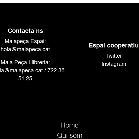
Contacta’ns
Malapeça Espai:
Espai cooperatiu
hola@malapeca.cat
Twitter
Mala Peça Llibreria:
Instagram
eria@malapeca.cat
/ 722 36
51 25
Home
Qui som