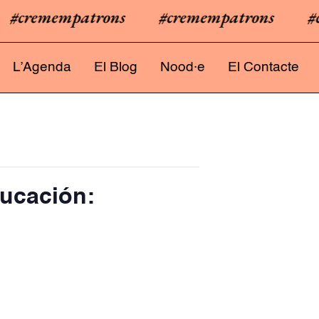
cremempatrons
#cremempatrons
#cre
L’Agenda
El Blog
Nood·e
El Contacte
educación: