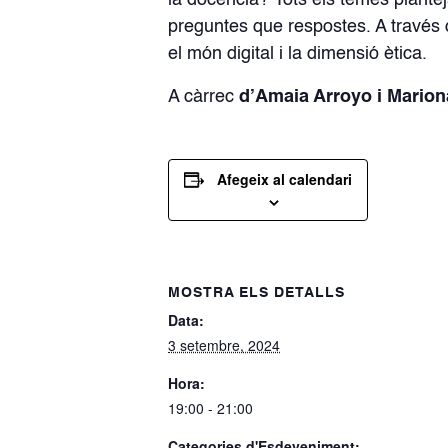
la docència?
Tots els temes plante
preguntes que respostes. A través d
el món digital i la dimensió ètica.
A càrrec
d’Amaia Arroyo i Mariona
Afegeix al calendari
MOSTRA ELS DETALLS
Data:
3 setembre, 2024
Hora:
19:00 - 21:00
Categories d'Esdeveniment: