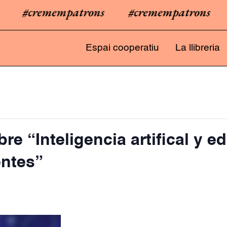
#cremempatrons
#cremempatrons
#
Espai cooperatiu
La llibreria
bre “Inteligencia artifical y 
ntes”