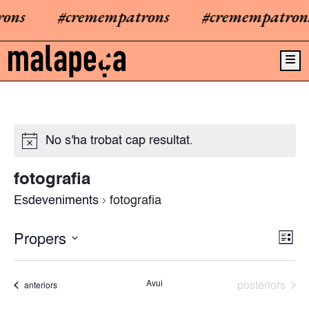
ons
#cremempatrons
#cremempatrons
Me
No s'ha trobat cap resultat.
fotografia
Esdeveniments
fotografia
Propers
N
V
L
a
l
i
S
i
v
e
s
s
Esdeveniment
Avui
posteriors
Esdeveniments
anteriors
e
t
l
a
t
g
e