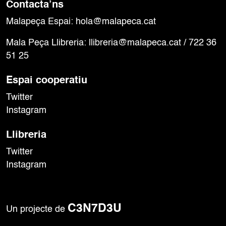
Contacta’ns
o
Malapeça Espai:
hola@malapeca.cat
n
s
Mala Peça Llibreria:
llibreria@malapeca.cat
/ 722 36
E
51 25
s
d
Espai cooperatiu
e
Twitter
v
e
Instagram
n
Llibreria
i
m
Twitter
e
Instagram
n
t
C3N7D3U
Un projecte de