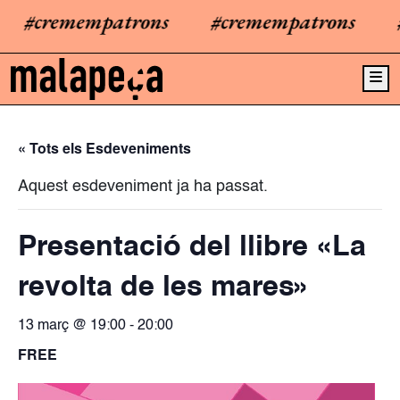
#cremempatrons
#cremempatrons
#c
Me
« Tots els Esdeveniments
Aquest esdeveniment ja ha passat.
Presentació del llibre «La
revolta de les mares»
13 març @ 19:00
-
20:00
FREE