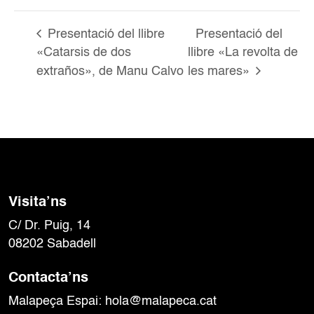
Presentació del llibre
Presentació del
«Catarsis de dos
llibre «La revolta de
extraños», de Manu Calvo
les mares»
Visita’ns
C/ Dr. Puig, 14
08202 Sabadell
Contacta’ns
Malapeça Espai:
hola@malapeca.cat