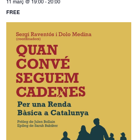
11 març @ 19:00
-
20:00
FREE