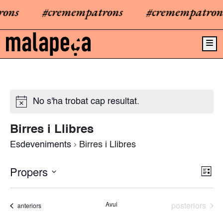
ons
#cremempatrons
#cremempatron
Me
No s'ha trobat cap resultat.
Birres i Llibres
Esdeveniments
Birres i Llibres
Propers
N
V
L
a
l
i
S
i
v
e
s
s
Esdeveniment
Avui
posteriors
Esdeveniments
anteriors
e
t
l
a
t
g
e