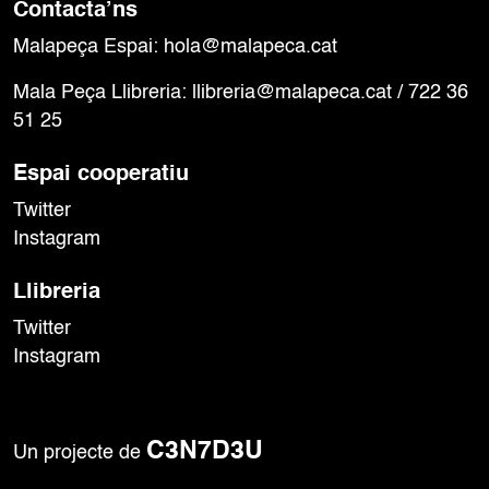
Contacta’ns
o
Malapeça Espai:
hola@malapeca.cat
n
s
Mala Peça Llibreria:
llibreria@malapeca.cat
/ 722 36
E
51 25
s
d
Espai cooperatiu
e
Twitter
v
e
Instagram
n
Llibreria
i
m
Twitter
e
Instagram
n
t
C3N7D3U
Un projecte de