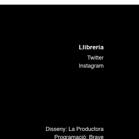
t
t
s
s
,
,
Llibreria
Twitter
Instagram
Disseny: La Productora
Programació:
Brave