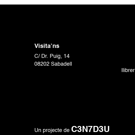
t
t
t
s
s
,
,
,
Visita’ns
C/ Dr. Puig, 14
08202 Sabadell
llibr
C3N7D3U
Un projecte de