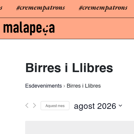
#cremempatrons
#cremempatrons
Birres i Llibres
Esdeveniments
Birres i Llibres
agost 2026
Aquest mes
S
e
l