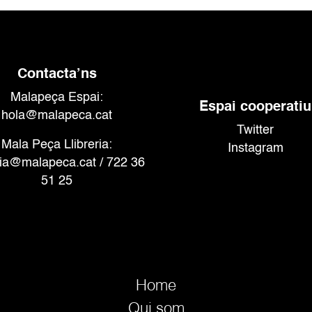
t
t
s
s
s
,
,
Contacta’ns
Malapeça Espai:
Espai cooperatiu
hola@malapeca.cat
Twitter
Mala Peça Llibreria:
Instagram
eria@malapeca.cat
/ 722 36
51 25
Home
Qui som