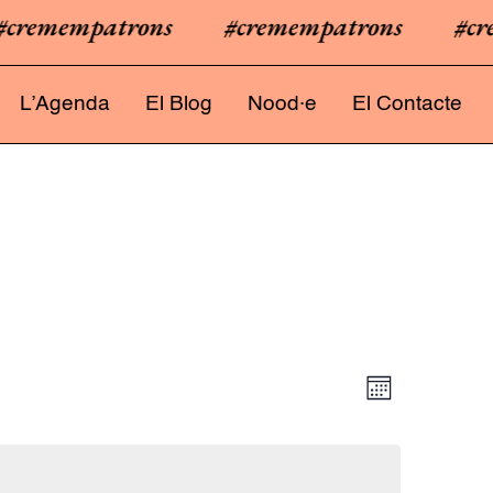
emempatrons
#cremempatrons
#crem
L’Agenda
El Blog
Nood·e
El Contacte
N
V
M
a
i
e
s
v
s
e
t
g