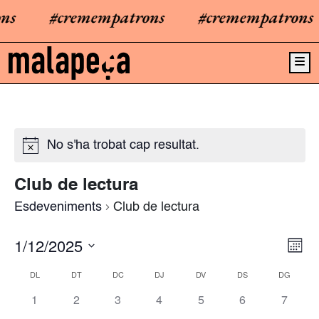
ns
#cremempatrons
#cremempatrons
Me
No s'ha trobat cap resultat.
Club de lectura
Esdeveniments
Club de lectura
1/12/2025
N
V
M
a
e
i
S
s
DL
DT
DC
DJ
DV
DS
DG
C
v
e
s
e
0
0
0
0
0
0
0
1
2
3
4
5
6
7
a
l
t
g
e
e
e
e
e
e
e
e