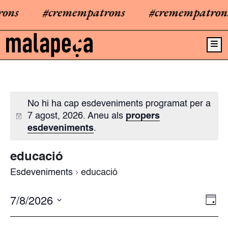
ons
#cremempatrons
#cremempatrons
Me
No hi ha cap esdeveniments programat per a
7 agost, 2026. Aneu als
propers
esdeveniments
.
educació
Esdeveniments
educació
7/8/2026
N
V
D
a
i
i
S
a
v
e