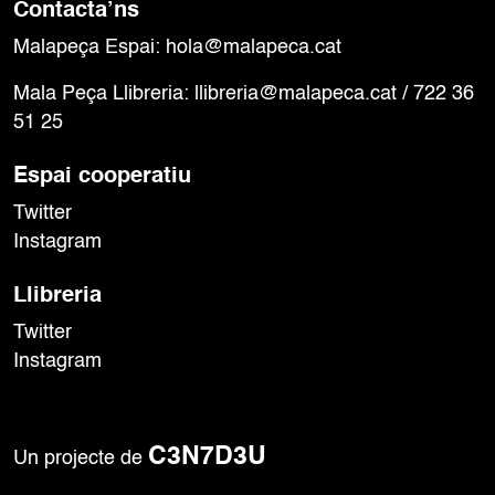
ó
Contacta’ns
c
i
Malapeça Espai:
hola@malapeca.cat
o
Mala Peça Llibreria:
llibreria@malapeca.cat
/ 722 36
n
51 25
s
E
Espai cooperatiu
s
d
Twitter
e
Instagram
v
e
Llibreria
n
Twitter
i
Instagram
m
e
n
C3N7D3U
Un projecte de
t