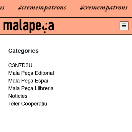
s
#cremempatrons
#cremempatrons
Me
Categories
C3N7D3U
Mala Peça Editorial
Mala Peça Espai
Mala Peça Llibreria
Notícies
Teler Cooperatiu