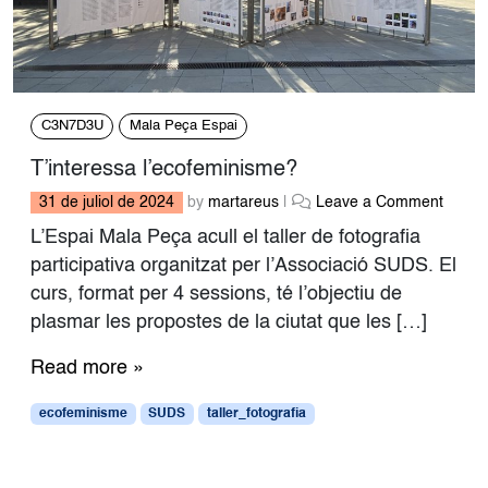
C3N7D3U
Mala Peça Espai
T’interessa l’ecofeminisme?
31 de juliol de 2024
by
martareus
|
Leave a Comment
L’Espai Mala Peça acull el taller de fotografia
participativa organitzat per l’Associació SUDS. El
curs, format per 4 sessions, té l’objectiu de
plasmar les propostes de la ciutat que les […]
Read more »
ecofeminisme
SUDS
taller_fotografia