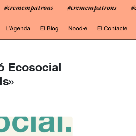
cremempatrons
#cremempatrons
#cre
L’Agenda
El Blog
Nood·e
El Contacte
ó Ecosocial
ls»