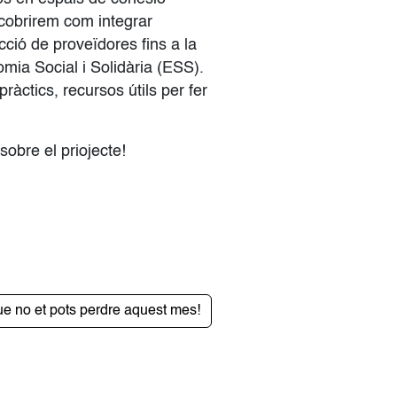
escobrirem com integrar
ció de proveïdores fins a la
omia Social i Solidària (ESS).
ràctics, recursos útils per fer
obre el priojecte!
que no et pots perdre aquest mes!