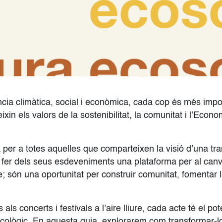
ia climàtica, social i econòmica, cada cop és més impo
eixin els valors de la sostenibilitat, la comunitat i l’Econo
per a totes aquelles que comparteixen la visió d’una tr
gen fer dels seus esdeveniments una plataforma per al ca
; són una oportunitat per construir comunitat, fomentar l
 als concerts i festivals a l’aire lliure, cada acte té el p
i ecològic. En aquesta guia, explorarem com transformar-