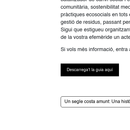
comunitària, sostenibilitat me
pràctiques ecosocials en tots
gestió de residus, passant per 
Sigui que estigueu organitzant 
de la vostra efemèride un act
Si vols més informació, entra
Descarrega't la guia aquí
Un segle costa amunt: Una histò