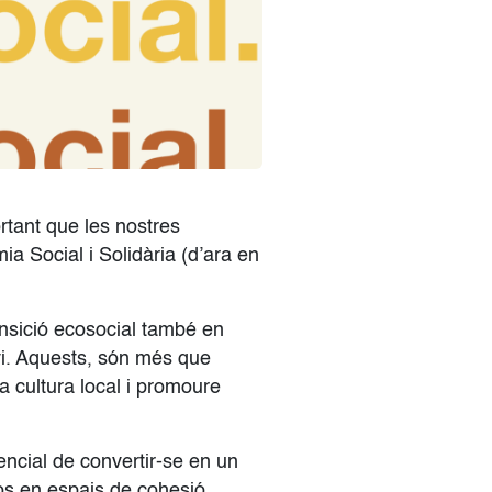
rtant que les nostres
mia Social i Solidària (d’ara en
ansició ecosocial també en
nvi. Aquests, són més que
a cultura local i promoure
otencial de convertir-se en un
los en espais de cohesió