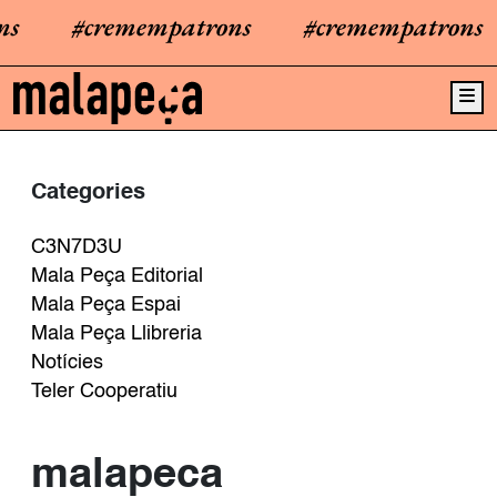
s
#cremempatrons
#cremempatrons
Me
Categories
C3N7D3U
Mala Peça Editorial
Mala Peça Espai
Mala Peça Llibreria
Notícies
Teler Cooperatiu
malapeca