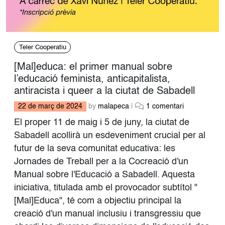
Teler Cooperatiu
[Mal]educa: el primer manual sobre
l’educació feminista, anticapitalista,
antiracista i queer a la ciutat de Sabadell
a
22 de març de 2024
by
malapeca
|
1 comentari
[
El proper 11 de maig i 5 de juny, la ciutat de
M
Sabadell acollirà un esdeveniment crucial per al
a
futur de la seva comunitat educativa: les
l
]
Jornades de Treball per a la Cocreació d'un
e
Manual sobre l'Educació a Sabadell. Aquesta
d
iniciativa, titulada amb el provocador subtítol "
u
[Mal]Educa", té com a objectiu principal la
c
a
creació d'un manual inclusiu i transgressiu que
: