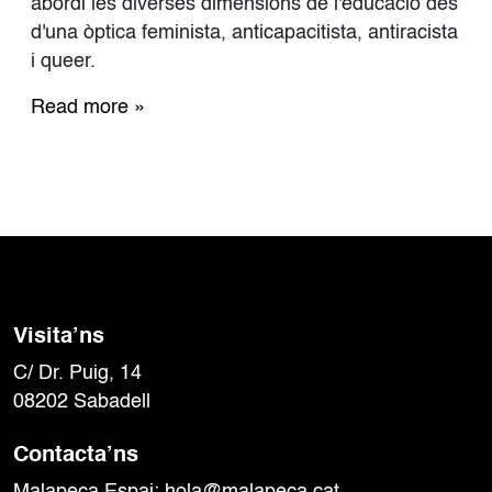
abordi les diverses dimensions de l'educació des
e
d'una òptica feminista, anticapacitista, antiracista
l
i queer.
p
r
Read more »
i
m
e
r
m
a
n
u
a
l
Visita’ns
s
o
C/ Dr. Puig, 14
b
08202 Sabadell
r
e
Contacta’ns
l
’