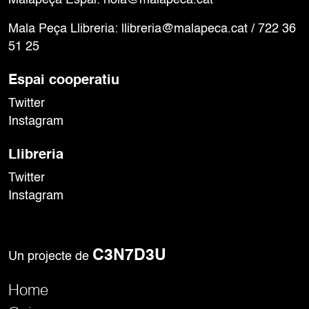
Malapeça Espai:
hola@malapeca.cat
e
d
Mala Peça Llibreria:
llibreria@malapeca.cat
/ 722 36
u
51 25
c
a
c
Espai cooperatiu
i
Twitter
ó
Instagram
f
e
m
Llibreria
i
Twitter
n
i
Instagram
s
t
a
,
C3N7D3U
Un projecte de
a
n
Home
t